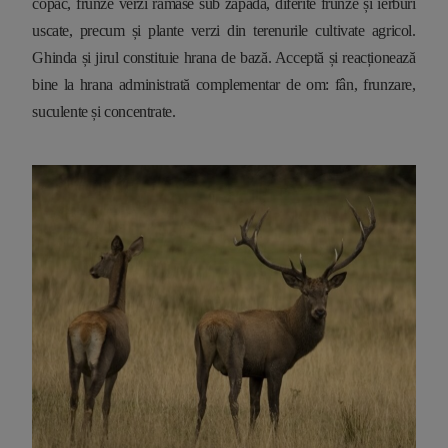
copac, frunze verzi rămase sub zăpadă, diferite frunze și ierburi
uscate, precum și plante verzi din terenurile cultivate agricol.
Ghinda și jirul constituie hrana de bază. Acceptă și reacționează
bine la hrana administrată complementar de om: fân, frunzare,
suculente și concentrate.