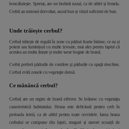
boncăluiește. Speriat, are un brahnit nazal, ca de altfel și femela.
Cerbii au mirosul dezvoltat, auzul bun și văzul suficient de bun.
Unde trăiește cerbul?
Cerbul trăiește de regulă în zone cu păduri foarte întinse, ce au și
poieni sau luminișuri cu multe izvoare, mai ales pentru faptul că
acestea au multa liniște și multe surse bogate de hrană.
Cerbii preferă pădurile de conifere şi pădurile cu spaţii deschise.
Cerbul evită zonele cu vegetaţie densă.
Ce mănâncă cerbul?
Cerbul are un regim de hrană erbivor. Se hrănesc cu vegetaţia
caracteristică habitatului. Hrana este deficitară pentru cerb în
perioada iernii, ca de altfel pentru toate cervidele. Iarna hrana
cerbului se compune din lujeri, muguri și uneori scoarță de