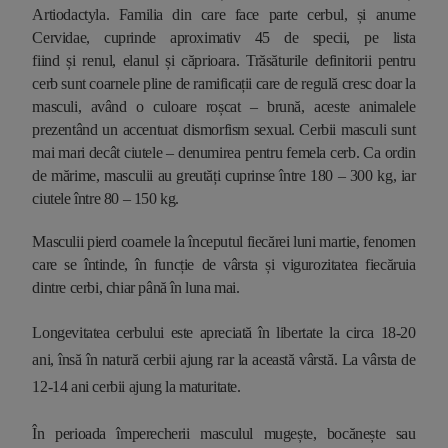
Artiodactyla. Familia din care face parte cerbul, și anume
Cervidae, cuprinde aproximativ 45 de specii, pe lista
fiind
și
renul, elanul și căprioara. Trăsăturile definitorii pentru
cerb sunt coarnele pline de ramificații care de regulă cresc doar la
masculi, având o culoare roșcat – brună, aceste animalele
prezentând un accentuat dismorfism sexual.
Cerbii masculi sunt
mai mari decât ciutele – denumirea pentru femela cerb. Ca ordin
de mărime, masculii au greutăți cuprinse între 180 – 300 kg, iar
ciutele între 80 – 150 kg.
Masculii pierd coarnele la începutul fiecărei luni martie, fenomen
care se întinde, în funcție de vârsta și vigurozitatea fiecăruia
dintre cerbi, chiar până în luna mai.
Longevitatea cerbului este apreciată în libertate la circa 18-20
ani, însă în natură cerbii ajung rar la această vârstă. La vârsta de
12-14 ani cerbii ajung la maturitate.
În perioada împerecherii masculul mugește, bocănește sau