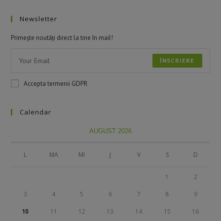
Newsletter
Primește noutăți direct la tine în mail!
ÎNSCRIERE
Accepta termenii GDPR
Calendar
AUGUST 2026
L
MA
MI
J
V
S
D
1
2
3
4
5
6
7
8
9
10
11
12
13
14
15
16