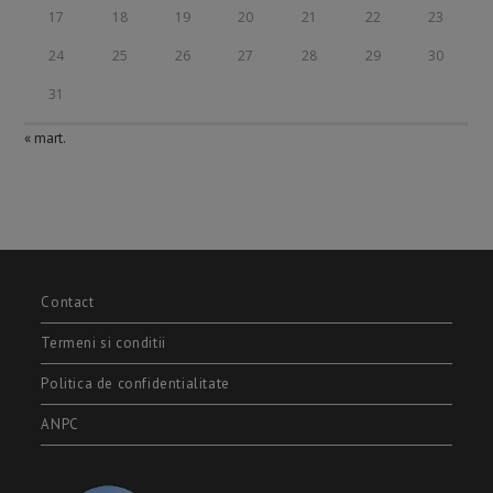
17
18
19
20
21
22
23
24
25
26
27
28
29
30
31
« mart.
Contact
Termeni si conditii
Politica de confidentialitate
ANPC