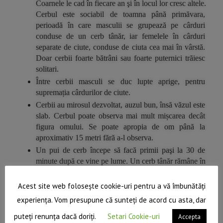
Coarnele le cad în fiecare an şi în locul lor cresc altele. 
Cerbul este sociabil de toamna până primăvara, 
perioadă în care masculii se grupează pe cârduri 
conduse de un cerb tânăr, iar femelele în cârduri 
separate de ciute, conduse de ciuta cea mai în vârstă. 
Doar cerbii foarte bătrâni sau foarte puternici trăiesc 
solitari.
Între cerbii masculi se duc lupte aprige, pentru 
supremația cârdurilor de ciute.
Cerbii au mirosul dezvoltat, auzul bun, însă văzul este 
slab. Cerbul poate observa mai mult mișcarea decât 
figura omului. Se poate apropia de om până la 
aproximativ 15 metri fără a-l observa.
Un pui de cerb începe să facă primii paşi la 30 de 
minute după ce vine pe lume. Un cerb tânăr rămâne în 
jurul mamei sale în primul an de viaţă. 
Acest site web folosește cookie-uri pentru a vă îmbunătăți
experiența. Vom presupune că sunteți de acord cu asta, dar
puteți renunța dacă doriți.
Setari Cookie-uri
Accepta