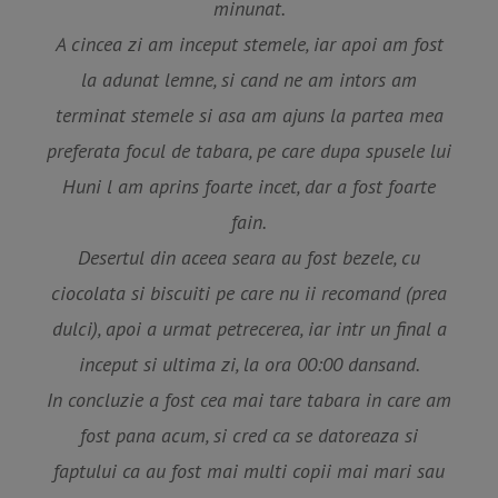
minunat.
Pr
Ne
ev
xt
A cincea zi am inceput stemele, iar apoi am fost
io
la adunat lemne, si cand ne am intors am
us
terminat stemele si asa am ajuns la partea mea
preferata focul de tabara, pe care dupa spusele lui
Huni l am aprins foarte incet, dar a fost foarte
fain.
Desertul din aceea seara au fost bezele, cu
ciocolata si biscuiti pe care nu ii recomand (prea
dulci), apoi a urmat petrecerea, iar intr un final a
inceput si ultima zi, la ora 00:00 dansand.
In concluzie a fost cea mai tare tabara in care am
fost pana acum, si cred ca se datoreaza si
faptului ca au fost mai multi copii mai mari sau