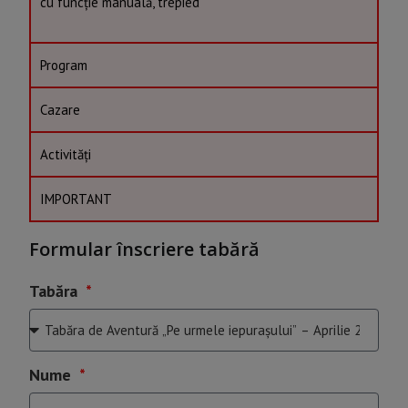
cu funcție manuală, trepied
Program
Cazare
Activități
IMPORTANT
Formular înscriere tabără
Tabăra
Nume