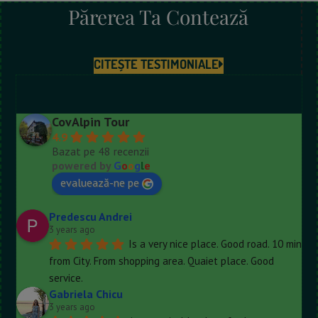
Părerea Ta Contează
CITEȘTE TESTIMONIALE
CovAlpin Tour
4.9
Bazat pe 48 recenzii
powered by
G
o
o
g
l
e
evaluează-ne pe
Predescu Andrei
3 years ago
Is a very nice place. Good road. 10 min 
from City. From shopping area. Quaiet place. Good 
service.
Gabriela Chicu
3 years ago