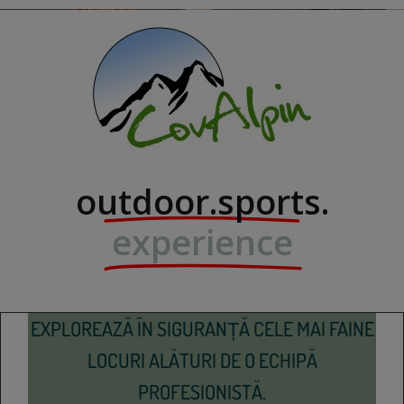
outdoor.sports.
experience
EXPLOREAZĂ ÎN SIGURANȚĂ CELE MAI FAINE
LOCURI ALĂTURI DE O ECHIPĂ
PROFESIONISTĂ.