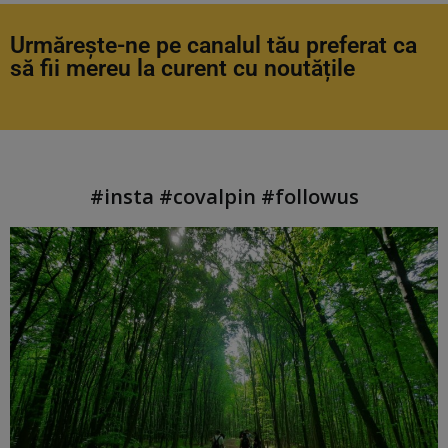
Urmărește-ne pe canalul tău preferat ca
să fii mereu la curent cu noutățile
#insta #covalpin #followus