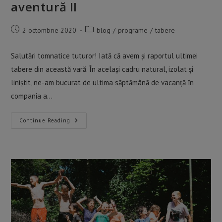
aventură II
Post
Post
2 octombrie 2020
blog
/
programe
/
tabere
published:
category:
Salutări tomnatice tuturor! Iată că avem și raportul ultimei
tabere din această vară. În același cadru natural, izolat și
liniștit, ne-am bucurat de ultima săptămână de vacanță în
compania a…
Raport
Continue Reading
De
Tabără
Sport
Și
Aventură
II