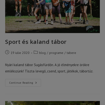
Sport és kaland tábor
Post
Post
19 iulie 2020
blog
/
programe
/
tabere
published:
category:
Nyári kaland tábor Sugásfürdőn. A jó élményekre örökre
emlékszünk! Tiszta levegő, csend, sport, játékok, tábortűz.
Sport
Continue Reading
És
Kaland
Tábor