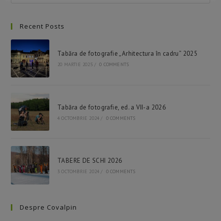
Esc
to
Recent Posts
clo
the
sea
Tabăra de fotografie „Arhitectura în cadru” 2025
pan
20 MARTIE 2025
/
0 COMMENTS
Tabăra de fotografie, ed. a VII-a 2026
4 OCTOMBRIE 2024
/
0 COMMENTS
TABERE DE SCHI 2026
3 OCTOMBRIE 2024
/
0 COMMENTS
Despre Covalpin