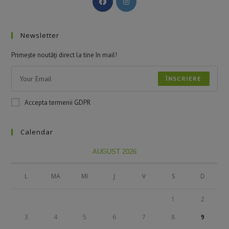
Newsletter
Primește noutăți direct la tine în mail!
ÎNSCRIERE
Accepta termenii GDPR
Calendar
AUGUST 2026
L
MA
MI
J
V
S
D
1
2
3
4
5
6
7
8
9