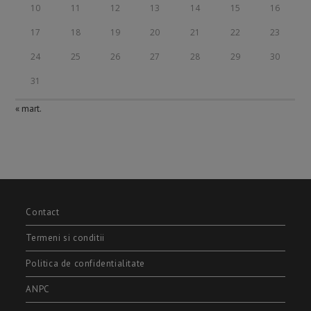
10
11
12
13
14
15
16
17
18
19
20
21
22
23
24
25
26
27
28
29
30
31
« mart.
Contact
Termeni si conditii
Politica de confidentialitate
ANPC