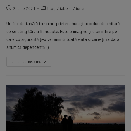
Post
Post
2 iunie 2021
blog
/
tabere
/
turism
published:
category:
Un foc de tabără trosnind, prieteni buni și acorduri de chitară
ce se sting târziu în noapte. Este o imagine și o amintire pe
care cu siguranță ți-o vei aminti toată viața și care-ți va da o
anumită dependență. :)
Tabăra
Continue Reading
De
Chitară