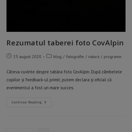
Rezumatul taberei foto CovAlpin
Post
Post
25 august 2020
blog
/
fotografie
/
natura
/
programe
published:
category:
Câteva cuvinte despre tabăra foto CovAlpin. După zâmbetele
copiilor și feedback-ul primit, putem declara și oficial că
evenimentul a fost un mare succes.
Rezumatul
Continue Reading
Taberei
Foto
CovAlpin