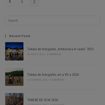
1
2
Go to the previous page
Pre
Esc
to
Recent Posts
clo
the
sea
Tabăra de fotografie „Arhitectura în cadru” 2025
pan
20 MARTIE 2025
/
0 COMMENTS
Tabăra de fotografie, ed. a VII-a 2026
4 OCTOMBRIE 2024
/
0 COMMENTS
TABERE DE SCHI 2026