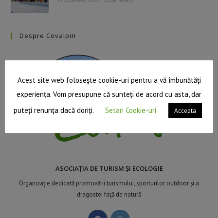
3 OCTOMBRIE 2024
/
0 COMMENTS
Despre Covalpin
Acest site web folosește cookie-uri pentru a vă îmbunătăți
experiența. Vom presupune că sunteți de acord cu asta, dar
puteți renunța dacă doriți.
Setari Cookie-uri
Accepta
ASOCIAȚIA DE TURISM ȘI ECOLOGIE
Organizație dedicată promovării turismului, sporturilor outdoor și a
dragostei față de natură