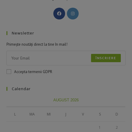
Newsletter
Primește noutăți direct la tine în mail!
ÎNSCRIERE
Accepta termenii GDPR
Calendar
AUGUST 2026
L
MA
MI
J
V
S
D
1
2