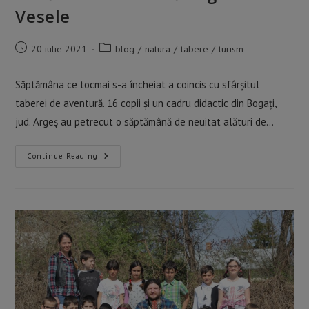
Vesele
Post
Post
20 iulie 2021
blog
/
natura
/
tabere
/
turism
published:
category:
Săptămâna ce tocmai s-a încheiat a coincis cu sfârșitul
taberei de aventură. 16 copii și un cadru didactic din Bogați,
jud. Argeș au petrecut o săptămână de neuitat alături de…
Tabăra
Continue Reading
De
Aventură
Legume
Vesele