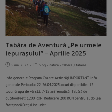
Tabăra de Aventură „Pe urmele
iepurașului” – Aprilie 2025
Post
Post
5 mai 2023
blog
/
natura
/
tabere
/
tabere
published:
category:
Info generale Program Cazare Activități IMPORTANT Info
generale Perioada: 22-26.04.2025Locuri disponibile: 12
locuriGrupa de vârstă: 7-15 aniTematică: Tabără de
outdoorPret: 1200 RON. Reducere 200 RON pentru al doilea
frate/soră.Prețul include:…