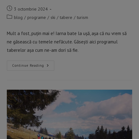
Post
3 octombrie 2024
published:
Post
blog
/
programe
/
ski
/
tabere
/
turism
category:
Mult a fost, puțin mai e! Iarna bate la ușă, așa că nu vrem să
ne găsească cu temele nefăcute. Găsești aici programul
taberelor așa cum ne-am dori să fie.
TABERE
Continue Reading
DE
SCHI
2026