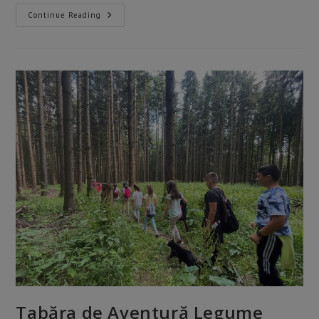
Tabăra
Continue Reading
De
Aventură
„Pe
Urmele
Iepurașului”
–
Aprilie
2025
Tabăra de Aventură Legume