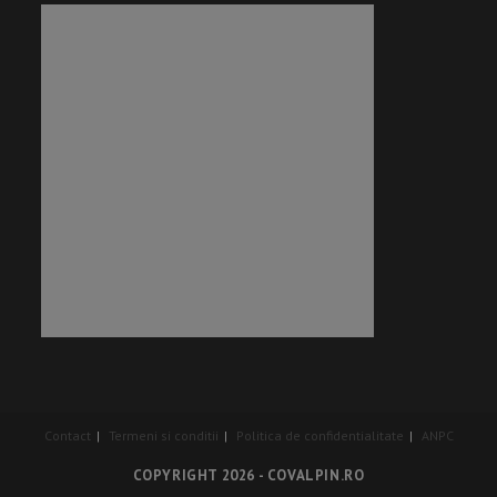
Contact
Termeni si conditii
Politica de confidentialitate
ANPC
COPYRIGHT 2026 - COVALPIN.RO