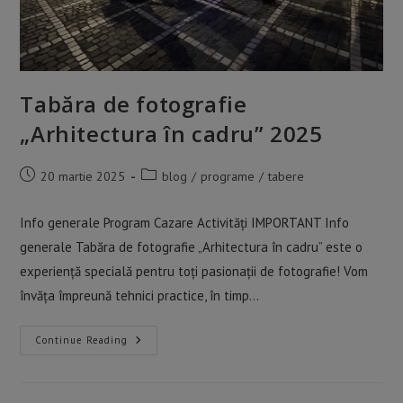
Tabăra de fotografie
„Arhitectura în cadru” 2025
Post
Post
20 martie 2025
blog
/
programe
/
tabere
published:
category:
Info generale Program Cazare Activități IMPORTANT Info
generale Tabăra de fotografie „Arhitectura în cadru” este o
experiență specială pentru toți pasionații de fotografie! Vom
învăța împreună tehnici practice, în timp…
Tabăra
Continue Reading
De
Fotografie
„Arhitectura
În