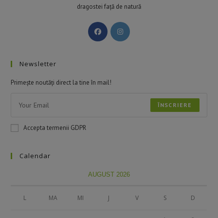
dragostei față de natură
Newsletter
Primește noutăți direct la tine în mail!
ÎNSCRIERE
Accepta termenii GDPR
Calendar
AUGUST 2026
L
MA
MI
J
V
S
D