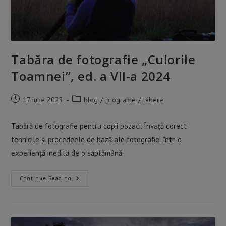
Tabăra de fotografie „Culorile
Toamnei”, ed. a VII-a 2024
Post
Post
17 iulie 2023
blog
/
programe
/
tabere
published:
category:
Tabără de fotografie pentru copii pozaci. Învață corect
tehnicile și procedeele de bază ale fotografiei într-o
experiență inedită de o săptămână.
Tabăra
Continue Reading
De
Fotografie
„Culorile
Toamnei”,
Ed.
A