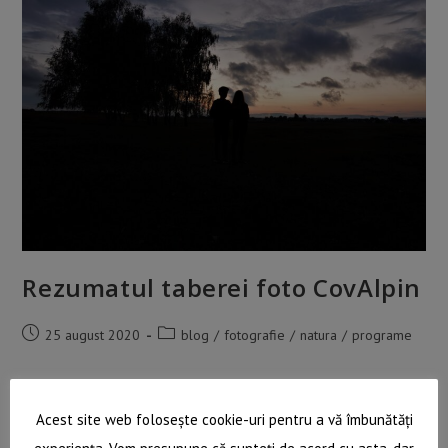
VII-
A
2024
Rezumatul taberei foto CovAlpin
Post
Post
25 august 2020
blog
/
fotografie
/
natura
/
programe
published:
category:
Câteva cuvinte despre tabăra foto CovAlpin. După zâmbetele
copiilor și feedback-ul primit, putem declara și oficial că
Acest site web folosește cookie-uri pentru a vă îmbunătăți
evenimentul a fost un mare succes.