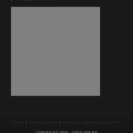
Contact
Termeni si conditii
Politica de confidentialitate
ANPC
COPYRIGHT 2026 - COVALPIN.RO