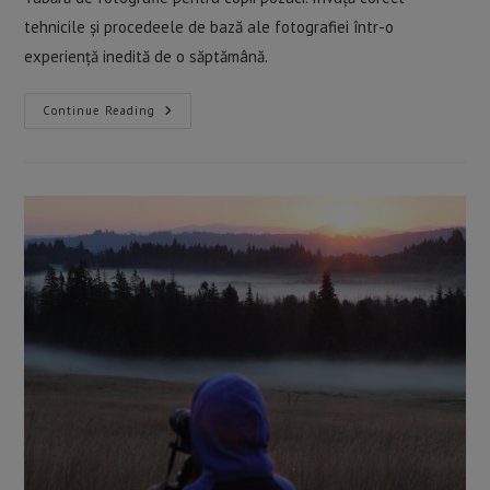
tehnicile și procedeele de bază ale fotografiei într-o
experiență inedită de o săptămână.
Tabăra
Continue Reading
De
Fotografie,
Ed.
A
VII-
A
2026