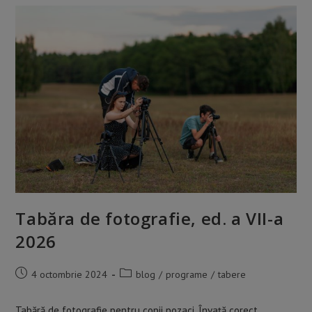
Cadru”
2025
Tabăra de fotografie, ed. a VII-a
2026
Post
Post
4 octombrie 2024
blog
/
programe
/
tabere
published:
category:
Tabără de fotografie pentru copii pozaci. Învață corect