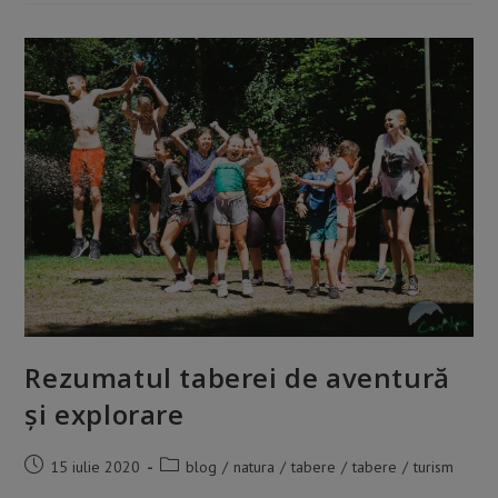
Rezumatul taberei de aventură
și explorare
Post
Post
15 iulie 2020
blog
/
natura
/
tabere
/
tabere
/
turism
published:
category: