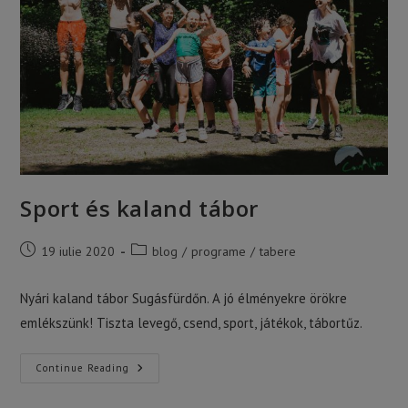
Sport és kaland tábor
Post
Post
19 iulie 2020
blog
/
programe
/
tabere
published:
category:
Nyári kaland tábor Sugásfürdőn. A jó élményekre örökre
emlékszünk! Tiszta levegő, csend, sport, játékok, tábortűz.
Sport
Continue Reading
És
Kaland
Tábor