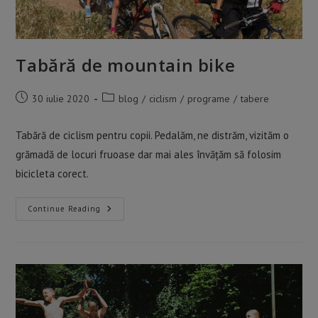
Tabără de mountain bike
Post
Post
30 iulie 2020
blog
/
ciclism
/
programe
/
tabere
published:
category:
Tabără de ciclism pentru copii. Pedalăm, ne distrăm, vizităm o
grămadă de locuri fruoase dar mai ales învățăm să folosim
bicicleta corect.
Tabără
Continue Reading
De
Mountain
Bike