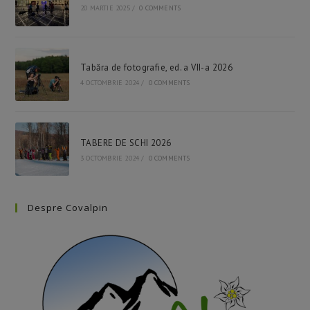
pan
20 MARTIE 2025
/
0 COMMENTS
Tabăra de fotografie, ed. a VII-a 2026
4 OCTOMBRIE 2024
/
0 COMMENTS
TABERE DE SCHI 2026
3 OCTOMBRIE 2024
/
0 COMMENTS
Despre Covalpin