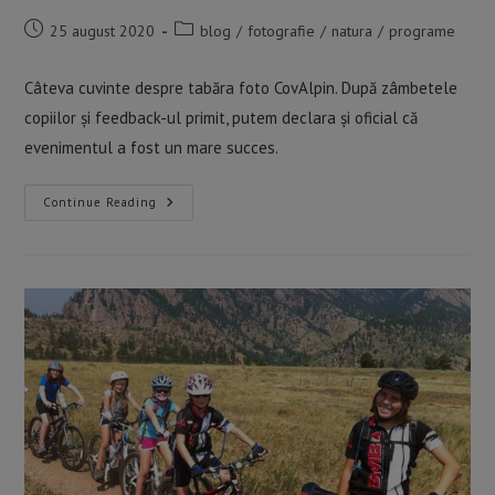
Post
Post
25 august 2020
blog
/
fotografie
/
natura
/
programe
published:
category:
Câteva cuvinte despre tabăra foto CovAlpin. După zâmbetele
copiilor și feedback-ul primit, putem declara și oficial că
evenimentul a fost un mare succes.
Rezumatul
Continue Reading
Taberei
Foto
CovAlpin