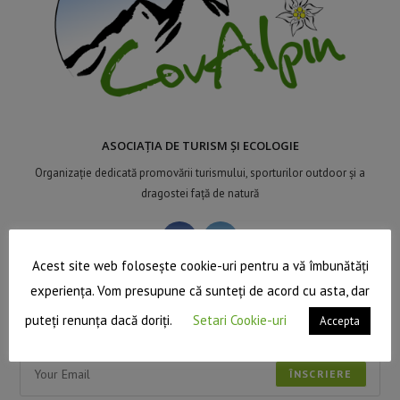
ASOCIAȚIA DE TURISM ȘI ECOLOGIE
Organizație dedicată promovării turismului, sporturilor outdoor și a
dragostei față de natură
Acest site web folosește cookie-uri pentru a vă îmbunătăți
experiența. Vom presupune că sunteți de acord cu asta, dar
Newsletter
puteți renunța dacă doriți.
Setari Cookie-uri
Accepta
Primește noutăți direct la tine în mail!
ÎNSCRIERE