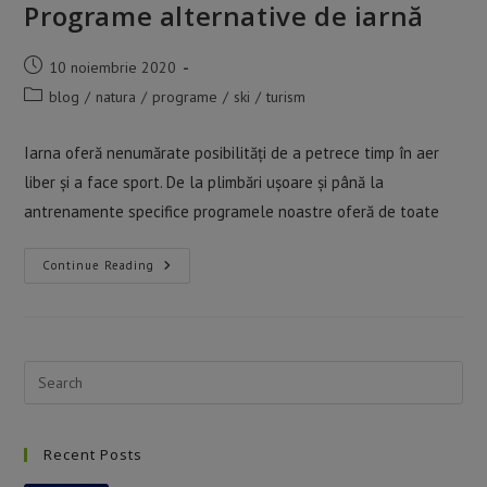
Programe alternative de iarnă
Post
10 noiembrie 2020
published:
Post
blog
/
natura
/
programe
/
ski
/
turism
category:
Iarna oferă nenumărate posibilități de a petrece timp în aer
liber și a face sport. De la plimbări ușoare și până la
antrenamente specifice programele noastre oferă de toate
Programe
Continue Reading
Alternative
De
Iarnă
Pre
Esc
to
Recent Posts
clo
the