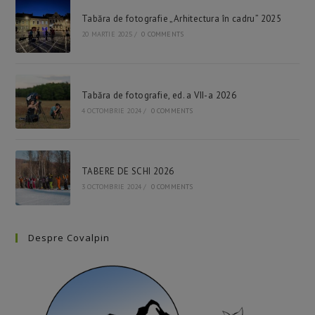
sea
Tabăra de fotografie „Arhitectura în cadru” 2025
pan
20 MARTIE 2025
/
0 COMMENTS
Tabăra de fotografie, ed. a VII-a 2026
4 OCTOMBRIE 2024
/
0 COMMENTS
TABERE DE SCHI 2026
3 OCTOMBRIE 2024
/
0 COMMENTS
Despre Covalpin