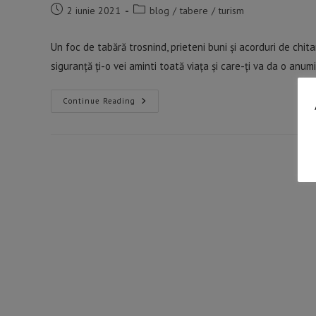
Post
Post
2 iunie 2021
blog
/
tabere
/
turism
published:
category:
Un foc de tabără trosnind, prieteni buni și acorduri de chit
siguranță ți-o vei aminti toată viața și care-ți va da o anum
Tabăra
Continue Reading
De
Chitară