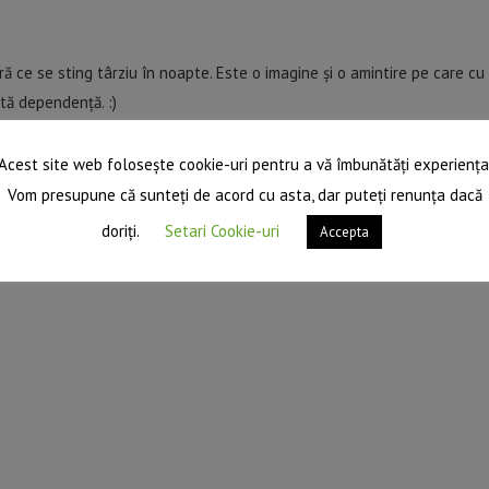
ară ce se sting târziu în noapte. Este o imagine și o amintire pe care cu
ită dependență. :)
Acest site web folosește cookie-uri pentru a vă îmbunătăți experiența
Vom presupune că sunteți de acord cu asta, dar puteți renunța dacă
doriți.
Setari Cookie-uri
Accepta