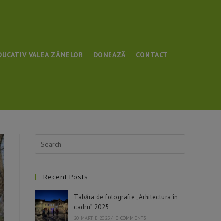
DUCATIV VALEA ZÂNELOR
DONEAZĂ
CONTACT
Press
Escape
to
Recent Posts
close
the
Tabăra de fotografie „Arhitectura în
search
cadru” 2025
panel.
20 MARTIE 2025
/
0 COMMENTS