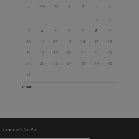
L
MA
MI
J
V
S
D
1
2
3
4
5
6
7
8
9
10
11
12
13
14
15
16
17
18
19
20
21
22
23
24
25
26
27
28
29
30
31
« mart.
Urmează-Ne Pe: