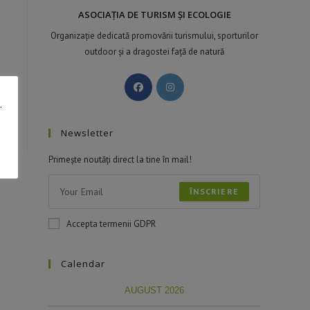
ASOCIAȚIA DE TURISM ȘI ECOLOGIE
Organizație dedicată promovării turismului, sporturilor
outdoor și a dragostei față de natură
.
Newsletter
Primește noutăți direct la tine în mail!
ÎNSCRIERE
Accepta termenii GDPR
Calendar
AUGUST 2026