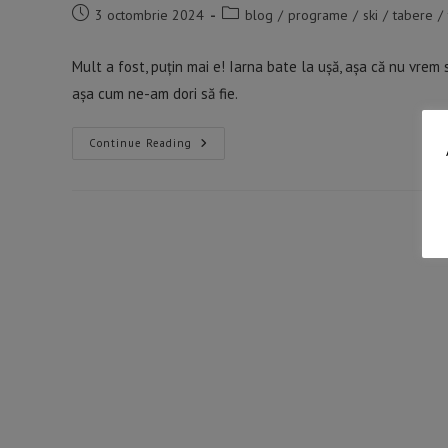
Post
Post
3 octombrie 2024
blog
/
programe
/
ski
/
tabere
/
published:
category:
Mult a fost, puțin mai e! Iarna bate la ușă, așa că nu vre
așa cum ne-am dori să fie.
TABERE
Continue Reading
DE
SCHI
2026