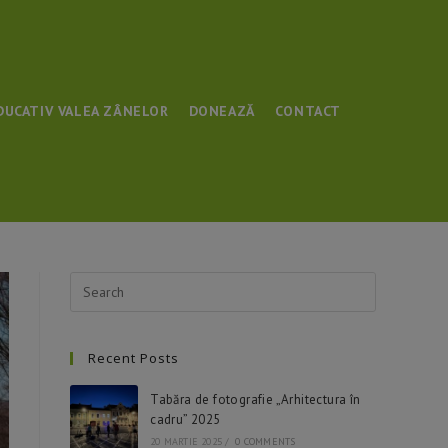
DUCATIV VALEA ZÂNELOR
DONEAZĂ
CONTACT
Press
Escape
to
Recent Posts
close
the
Tabăra de fotografie „Arhitectura în
search
cadru” 2025
panel.
20 MARTIE 2025
/
0 COMMENTS