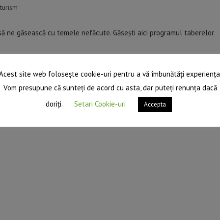
turism
m să ne găsească cu temele nefăcute. Găsești aici programul taberelor
Acest site web folosește cookie-uri pentru a vă îmbunătăți experiența
Vom presupune că sunteți de acord cu asta, dar puteți renunța dacă
doriți.
Setari Cookie-uri
Accepta