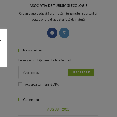
ASOCIAȚIA DE TURISM ȘI ECOLOGIE
Organizație dedicată promovării turismului, sporturilor
outdoor și a dragostei față de natură
.
Newsletter
Primește noutăți direct la tine în mail!
ÎNSCRIERE
Accepta termenii GDPR
Calendar
AUGUST 2026