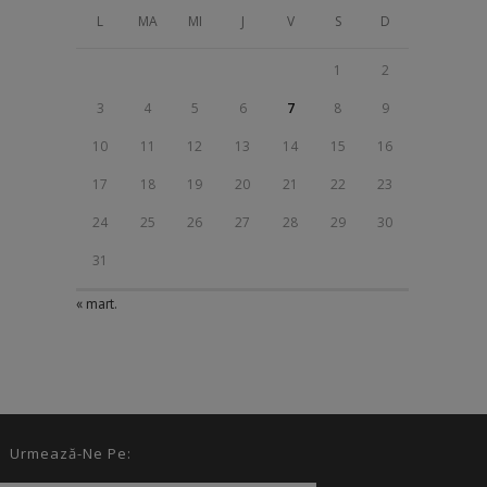
L
MA
MI
J
V
S
D
1
2
3
4
5
6
7
8
9
10
11
12
13
14
15
16
17
18
19
20
21
22
23
24
25
26
27
28
29
30
31
« mart.
Urmează-Ne Pe: