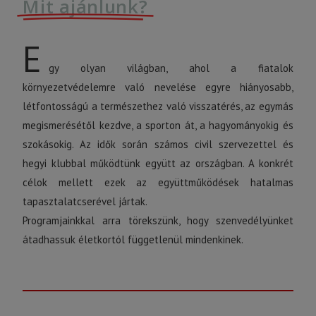
Mit ajánlunk?
E
gy olyan világban, ahol a fiatalok
környezetvédelemre való nevelése egyre hiányosabb,
létfontosságú a természethez való visszatérés, az egymás
megismerésétől kezdve, a sporton át, a hagyományokig és
szokásokig. Az idők során számos civil szervezettel és
hegyi klubbal működtünk együtt az országban. A konkrét
célok mellett ezek az együttműködések hatalmas
tapasztalatcserével jártak.
Programjainkkal arra törekszünk, hogy szenvedélyünket
átadhassuk életkortól függetlenül mindenkinek.