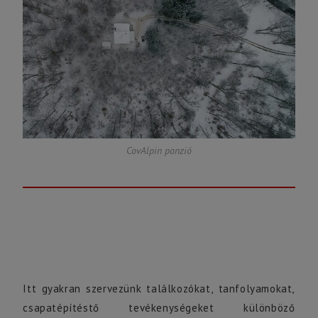
CovAlpin panzió
Itt gyakran szervezünk találkozókat, tanfolyamokat,
csapatépítéstő tevékenységeket különböző