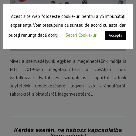
Acest site web folosește cookie-uri pentru a vă îmbunătăți
experiența. Vom presupune că sunteți de acord cu asta, dar
puteți renunța dacă doriți.
Setari Cookie-uri
Accepta
Mivel a szenvedélyünk egyben a megélhetésünk módja is
lett, 2019-ben megalapítottuk a CovAlpin Tour
vállalkozást. Fiatal és szorgalmas csapattal állunk
ügyfeleink rendelkezésére, legyen szó kirándulásról,
táborokról, síoktatásról, idegenvezetésről.
Kérdés esetén, ne habozz kapcsolatba