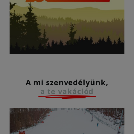
A mi szenvedélyünk,
a te vakációd