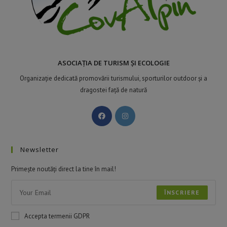
ASOCIAȚIA DE TURISM ȘI ECOLOGIE
Organizație dedicată promovării turismului, sporturilor outdoor și a
dragostei față de natură
Newsletter
Primește noutăți direct la tine în mail!
ÎNSCRIERE
Accepta termenii GDPR