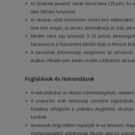
Az általunk javasolt síórák időtartama 120 perc. Az ó
nem látható helyzetek.
Az oktatás alatt kötelezően viselni kell védősisako
nem tesz eleget, az oktató lemondhatja az órát, pénz
Minden síóra egy kötelező 5-10 perces bemelegítés
tartalmazza a felszerelés bérleti díját, a felvonó árát
A tanulónak kötelessége megjelenni az oktatóval
aljában. Minden perc késés rövidíti a kifizetett oktat
Foglalások és lemondások
A síoktatásokat az oktató elérhetőségének, valamint
A csoportos órák nehézségi szintekre tagolódnak
feladata lefoglalni a számára megfelelő oktatási
történik.
Javasoljuk, hogy időben foglalják le az oktatást, ho
elérhetőségéből adódhatnak. Miután sikerült jelentk