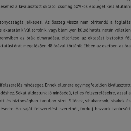
ítéséhez a kiválasztott oktatói csomag 30%-os előlegét kell átutalni
zonyosságát jelképezi. Az összeg vissza nem térítendő a foglalás
s akaratán kívül történik, vagy bármilyen külső hatás, netán véletlen
ennyiben az órák elmaradása, eltörlése az oktatást biztosító fél
 oktatási órát megelőzően 48 órával történik. Ebben az esetben az óra
sífelszerelés minőséget. Ennek ellenére egy megfelelően kiválasztott
déshez. Sokat áldoztunk jó minőségű, teljes felszerelésekre, azzal a
att és biztonságban tanuljon sízni. Sílécek, síbakancsok, sisakok és
sedre. Ha saját felszerelést szeretnél, fordulj hozzánk tanácsért