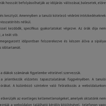
rák hosszát befolyásolhatják az időjárás változásai, balesetek, előre
t és kesztyűt. Amennyiben a tanuló kötelező védelmi intézkedéseknek
visszatérítés nélkül.
sel kezdődik, specifikus gyakorlatokat végezve. Az órák díja nem
, a teát stb.
 megegyezett időpontban felszerekezve és készen állva a sípálya
ás időtartamát.
 a diákok számának figyelembe vételével szervezzük.
 a jelentkezők előzetes tapasztalatának függvényében. A tanuló
 órákat. A különböző szintekre való feliratkozás a weboldalunkon
gy elkerüljék az esetleges kellemetlenségeket, amelyek oktatóink nem
ezniük a weboldalon található kérdőív kitöltésével, telefonon vagy