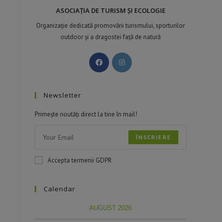
ASOCIAȚIA DE TURISM ȘI ECOLOGIE
Organizație dedicată promovării turismului, sporturilor
outdoor și a dragostei față de natură
Newsletter
Primește noutăți direct la tine în mail!
ÎNSCRIERE
Accepta termenii GDPR
Calendar
AUGUST 2026