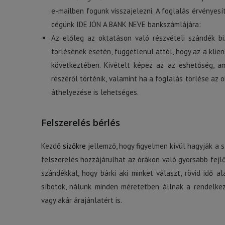
e-mailben fogunk visszajelezni. A foglalás érvényes
cégünk IDE JÖN A BANK NEVE bankszámlájára:
Az előleg az oktatáson való részvételi szándék bi
törlésének esetén, függetlenül attól, hogy az a klien
következtében. Kivételt képez az az eshetőség, am
részéről történik, valamint ha a foglalás törlése az
áthelyezése is lehetséges.
Felszerelés bérlés
Kezdő
sízőkre
jellemző, hogy figyelmen kívül hagyják a 
felszerelés hozzájárulhat az órákon való gyorsabb fejlő
szándékkal, hogy bárki aki minket választ, rövid idő al
síbotok, nálunk minden méretetben állnak a rendelkezé
vagy akár árajánlatért is.