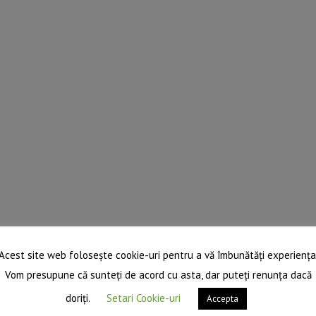
Acest site web folosește cookie-uri pentru a vă îmbunătăți experiența
Vom presupune că sunteți de acord cu asta, dar puteți renunța dacă
doriți.
Setari Cookie-uri
Accepta