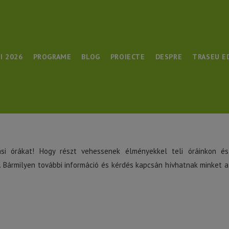
I 2026
PROGRAME
BLOG
PROIECTE
DESPRE
TRASEU E
si órákat! Hogy részt vehessenek élményekkel teli óráinkon és
et. Bármilyen további információ és kérdés kapcsán hívhatnak minket a